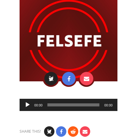
Audio
00:00
00:00
Player
SHARE THIS!