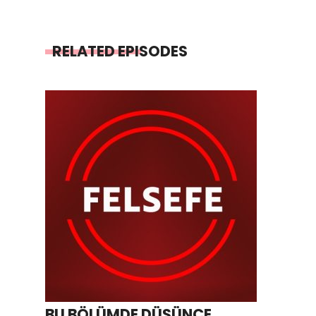
RELATED EPISODES
BU BÖLÜMDE DÜŞÜNCE