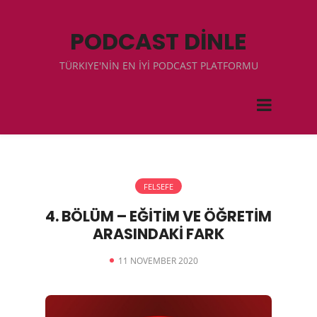
PODCAST DİNLE
TÜRKIYE'NİN EN İYİ PODCAST PLATFORMU
FELSEFE
4. BÖLÜM – EĞİTİM VE ÖĞRETİM
ARASINDAKİ FARK
11 NOVEMBER 2020