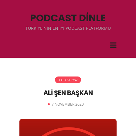
PODCAST DİNLE
TÜRKIYE'NİN EN İYİ PODCAST PLATFORMU
TALK SHOW
ALİ ŞEN BAŞKAN
7 NOVEMBER 2020