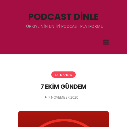
PODCAST DİNLE
TÜRKIYE'NİN EN İYİ PODCAST PLATFORMU
TALK SHOW
7 EKİM GÜNDEM
7 NOVEMBER 2020