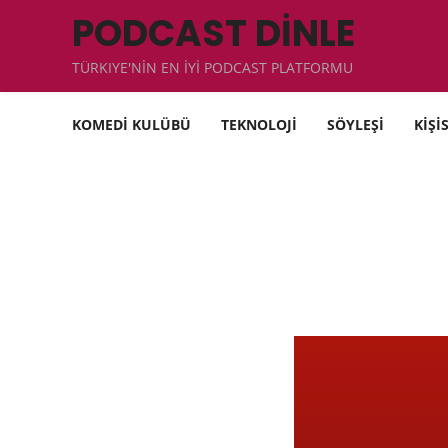
PODCAST DİNLE
TÜRKIYE'NİN EN İYİ PODCAST PLATFORMU
KOMEDİ KULÜBÜ
TEKNOLOJİ
SÖYLEŞİ
KİŞİ