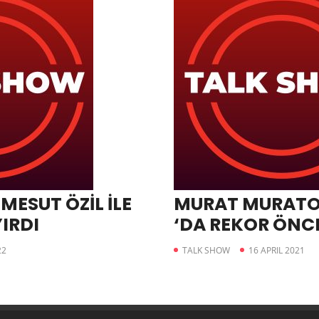
MESUT ÖZİL İLE
MURAT MURATOĞ
IRDI
‘DA REKOR ÖNCE
22
TALK SHOW
16 APRIL 2021