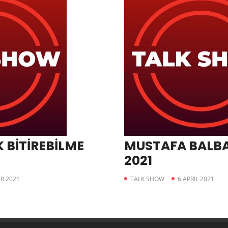
 BİTİREBİLME
MUSTAFA BALBA
2021
R 2021
TALK SHOW
6 APRIL 2021