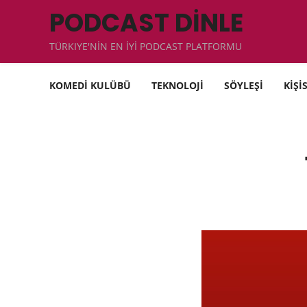
PODCAST DİNLE
TÜRKIYE'NİN EN İYİ PODCAST PLATFORMU
KOMEDİ KULÜBÜ
TEKNOLOJİ
SÖYLEŞİ
KİŞİ