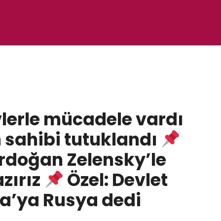
vlerle mücadele vardı
n sahibi tutuklandı
rdoğan Zelensky’le
azırız
Özel: Devlet
a’ya Rusya dedi