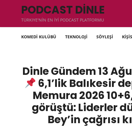
PODCAST DİNLE
TÜRKIYE'NİN EN İYİ PODCAST PLATFORMU
KOMEDİ KULÜBÜ
TEKNOLOJİ
SÖYLEŞİ
KİŞİ
Dinle Gündem 13 Ağ
6,1’lik Balıkesir 
Memura 2026 10+6,
görüştü: Liderler d
Bey’in çağrısı k