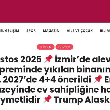
SEL GELİŞİM
SPOR
MAGAZİN
AİLE VE ÇOCUK
BİLİM
GÜNDEM
GÜNDEM
ustos 2025
İzmir’de ale
depreminde yıkılan binanı
 2027’de 4+4 önerildi
E
üzeyinde ev sahipliğine h
ıymetlidir
Trump Alask