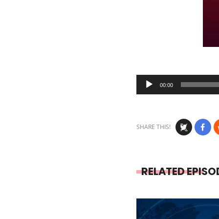
Audio
00:00
Player
SHARE THIS!
RELATED EPISO