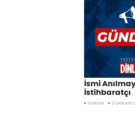
İsmi Anılmay
İstihbaratçı
GÜNDEM
25 JANUARY 