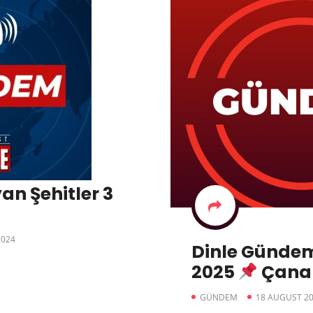
an Şehitler 3
2024
Dinle Gündem
2025
Çanak
Adana’daki 
GÜNDEM
18 AUGUST 2
büyük ölçüde