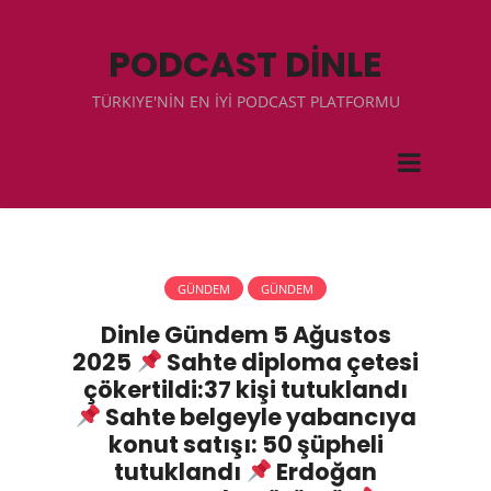
PODCAST DİNLE
TÜRKIYE'NİN EN İYİ PODCAST PLATFORMU
GÜNDEM
GÜNDEM
Dinle Gündem 5 Ağustos
2025
Sahte diploma çetesi
çökertildi:37 kişi tutuklandı
Sahte belgeyle yabancıya
konut satışı: 50 şüpheli
tutuklandı
Erdoğan