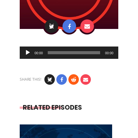
Audio
00:00
00:00
Player
SHARE THIS!
RELATED EPISODES