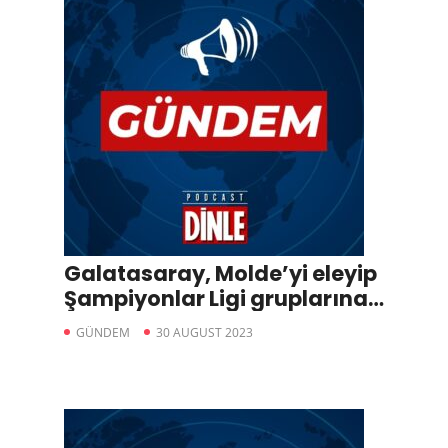
Galatasaray, Molde’yi eleyip
Şampiyonlar Ligi gruplarına
kaldı: 2-1
GÜNDEM
30 AUGUST 2023