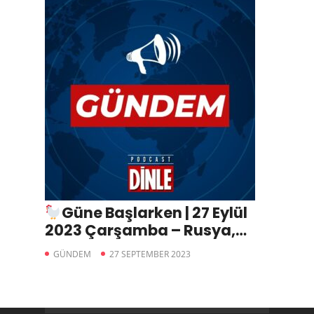
Güne Başlarken | 27 Eylül
2023 Çarşamba – Rusya,
ABD’nin Fırat’ın doğusunda
GÜNDEM
27 SEPTEMBER 2023
Kürt devleti kurduğunu iddia
etti