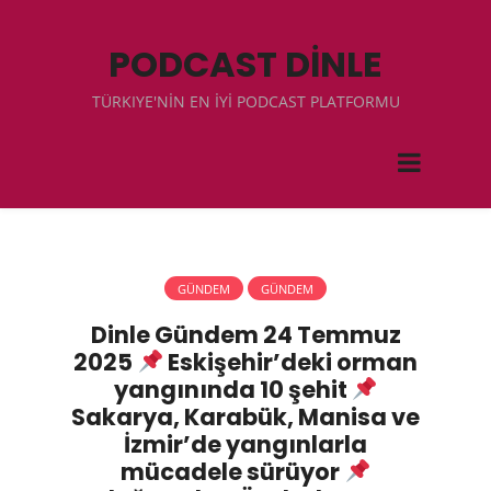
PODCAST DİNLE
TÜRKIYE'NİN EN İYİ PODCAST PLATFORMU
GÜNDEM
GÜNDEM
Dinle Gündem 24 Temmuz
2025
Eskişehir’deki orman
yangınında 10 şehit
Sakarya, Karabük, Manisa ve
İzmir’de yangınlarla
mücadele sürüyor