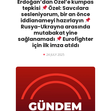
Erdoğan’dan Özel’e kumpas
tepkisi
Özel: Savcılara
sesleniyorum, bir an önce
iddianameyi hazırlayın
Rusya-Ukrayna arasında
mutabakat yine
sağlanamadı
Eurofighter
için ilk imza atıldı
24 JULY 2025