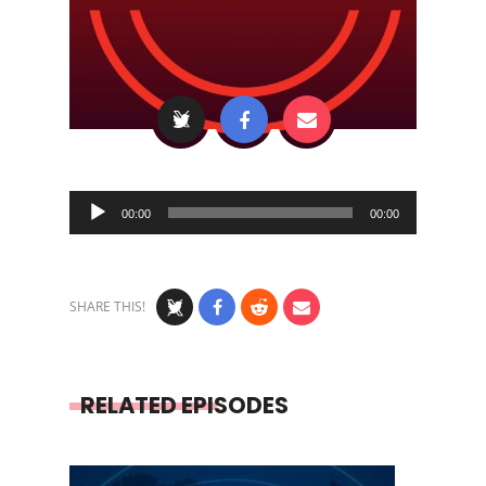
Audio
00:00
00:00
Player
SHARE THIS!
RELATED EPISODES