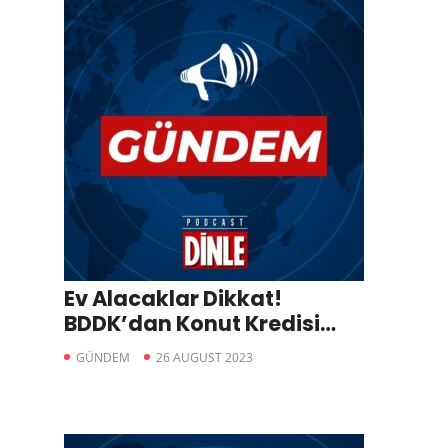
Ev Alacaklar Dikkat!
BDDK’dan Konut Kredisi
Kararı
GÜNDEM
26 AUGUST 2023