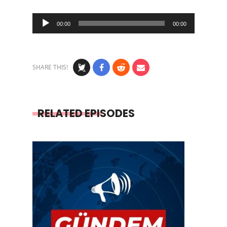
Audio
00:00
00:00
Player
SHARE THIS!
RELATED EPISODES