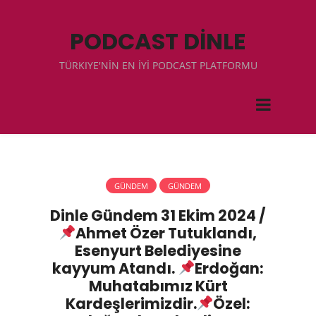
PODCAST DİNLE
TÜRKIYE'NİN EN İYİ PODCAST PLATFORMU
GÜNDEM
GÜNDEM
Dinle Gündem 31 Ekim 2024 /
Ahmet Özer Tutuklandı,
Esenyurt Belediyesine
kayyum Atandı.
Erdoğan:
Muhatabımız Kürt
Kardeşlerimizdir.
Özel: