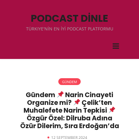
PODCAST DİNLE
TÜRKIYE'NİN EN İYİ PODCAST PLATFORMU
GÜNDEM
Gündem
Narin Cinayeti
Organize mi?
Çelik’ten
Muhalefete Narin Tepkisi
Özgür Özel: Dilruba Adına
Özür Dilerim, Sıra Erdoğan’da
12 SEPTEMBER 2024