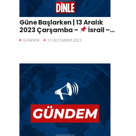
Güne Başlarken | 13 Aralık
2023 Çarşamba –
İsrail –
Hamas çatışmaları 67.
GÜNDEM
13 DECEMBER 2023
gününde,
Liglere süresiz
şekilde ara verildi,
Siyasette yerel seçim
çalışmaları başladı