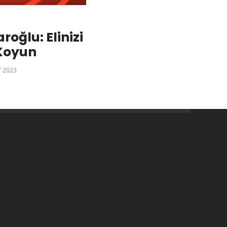
roğlu: Elinizi
Koyun
 2023