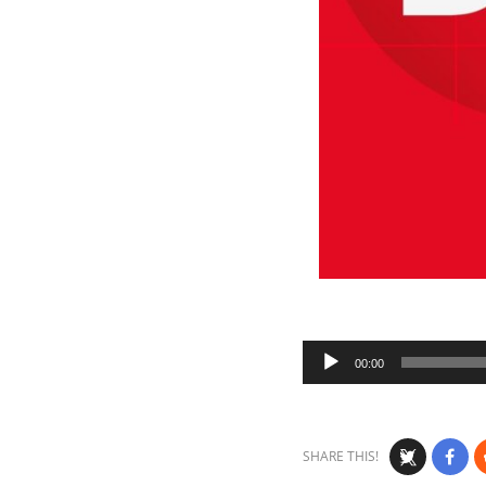
Audio
00:00
Player
SHARE THIS!