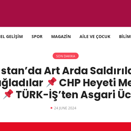
SEL GELİŞİM
SPOR
MAGAZİN
AİLE VE ÇOCUK
BİLİM
SON DAKIKA
stan’da Art Arda Saldırıl
ğladılar
CHP Heyeti Me
k
TÜRK-İŞ’ten Asgari Üc
24 JUNE 2024