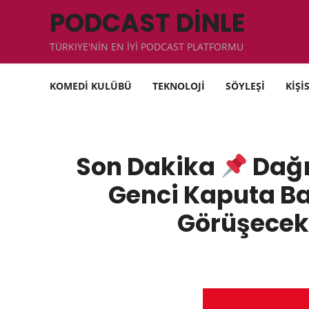
PODCAST DİNLE
TÜRKIYE'NİN EN İYİ PODCAST PLATFORMU
KOMEDİ KULÜBÜ
TEKNOLOJİ
SÖYLEŞİ
KİŞİ
Son Dakika
Dağı
Genci Kaputa Ba
Görüşece