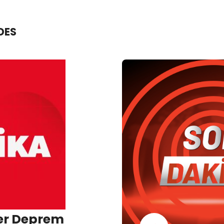
DES
er Deprem