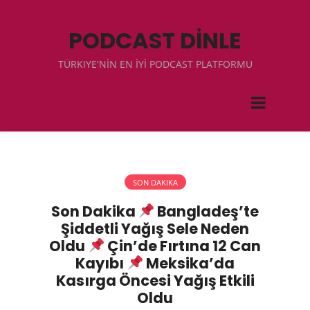
PODCAST DİNLE
TÜRKIYE'NİN EN İYİ PODCAST PLATFORMU
SON DAKIKA
Son Dakika
Bangladeş’te
Şiddetli Yağış Sele Neden
Oldu
Çin’de Fırtına 12 Can
Kayıbı
Meksika’da
Kasırga Öncesi Yağış Etkili
Oldu