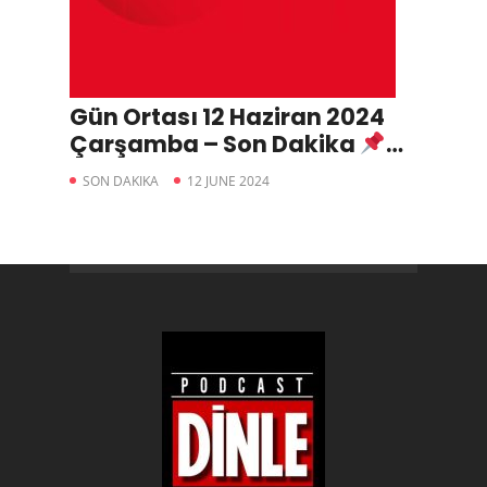
Gün Ortası 12 Haziran 2024
Çarşamba – Son Dakika
Erdoğan-Özel Görüşmesinin
SON DAKIKA
12 JUNE 2024
Yankıları