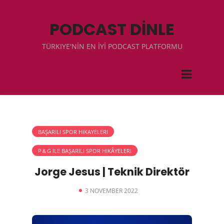
PODCAST DİNLE
TÜRKIYE'NİN EN İYİ PODCAST PLATFORMU
BAŞARILI SPOR HIKAYELERI
P＆G ILE BAŞARILI SPOR HIKÂYELERI
Jorge Jesus | Teknik Direktör
3 NOVEMBER 2022