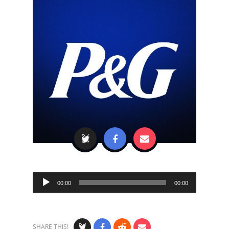
Audio
00:00
00:00
Player
SHARE THIS!