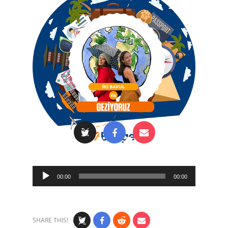
Audio
00:00
00:00
Player
SHARE THIS!