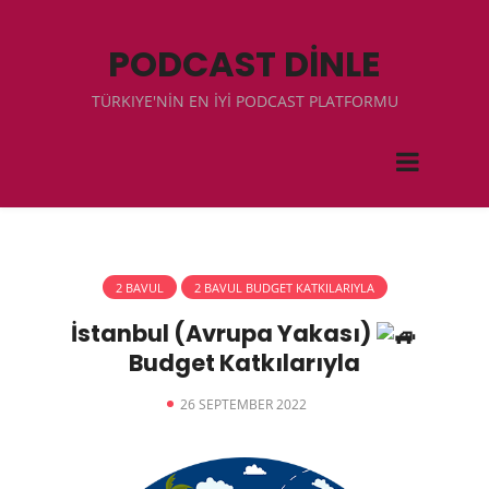
PODCAST DİNLE
TÜRKIYE'NİN EN İYİ PODCAST PLATFORMU
2 BAVUL
2 BAVUL BUDGET KATKILARIYLA
İstanbul (Avrupa Yakası)
Budget Katkılarıyla
26 SEPTEMBER 2022