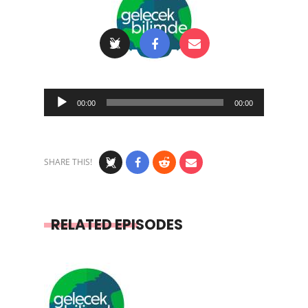
Audio
00:00
00:00
Player
SHARE THIS!
RELATED EPISODES