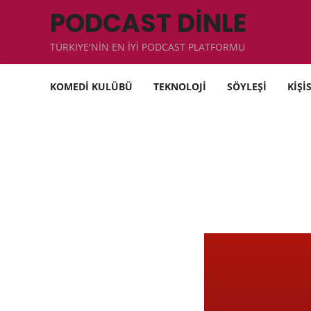
PODCAST DİNLE
TÜRKIYE'NİN EN İYİ PODCAST PLATFORMU
KOMEDİ KULÜBÜ
TEKNOLOJİ
SÖYLEŞİ
KİŞİ