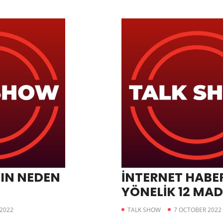
IN NEDEN
İNTERNET HABER
YÖNELİK 12 MA
KABUL EDİLDİ
2022
TALK SHOW
7 OCTOBER 2022