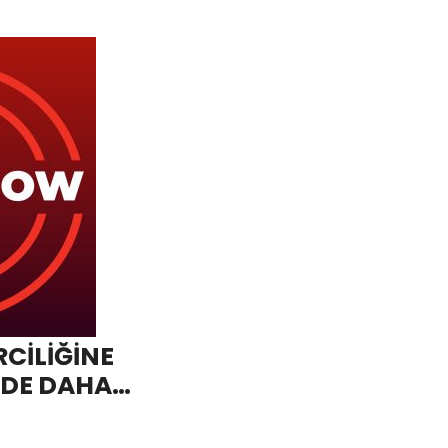
CİLİĞİNE
DDE DAHA