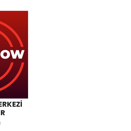
RKEZİ
İR
2