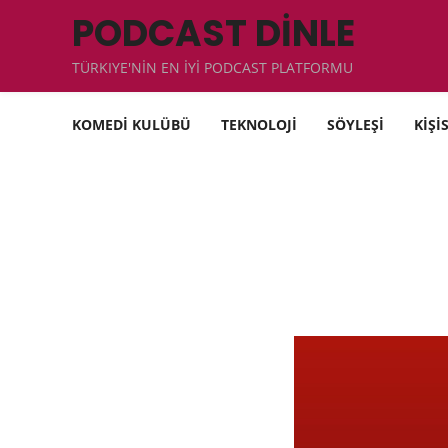
PODCAST DİNLE
TÜRKIYE'NİN EN İYİ PODCAST PLATFORMU
KOMEDİ KULÜBÜ
TEKNOLOJİ
SÖYLEŞİ
KİŞİ